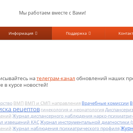
Мы работаем вместе с Вами!
Информация
Поддержка
Контак
исывайтесь на
телеграм-канал
обновлений наших про
е в курсе новостей!
рство
ВМП
ВМП и СМП направления
Врачебные комиссии
В
ска рецептов
гинекология и неонатология
Диспансери
щений
Журнал диспансерного наблюдения нарко-психиатри
л извещений КАС
Журнал инструментальной диагностики (
Журн
щений
Журнал наблюдения психиатрического профиля