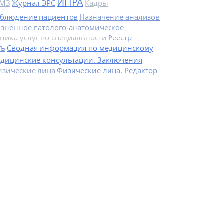
ИПРА
ПМЗ
Журнал ЭРС
Кадры
блюдение пациентов
Назначение анализов
зненное патолого-анатомическое
ника услуг по специальности
Реестр
ть
Сводная информация по медицинскому
едицинские консультации. Заключения
изические лица
Физические лица. Редактор