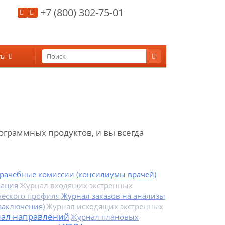
+7 (800) 302-75-01
ты
граммных продуктов, и вы всегда
рачебные комиссии (консилиумы врачей)
зация
Журнал входящих экстренных
ческого профиля
Журнал заказов на анализы
заключения)
Журнал исходящих экстренных
ал направлений
Журнал плановых