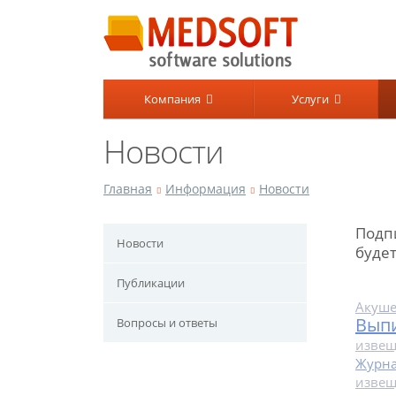
Компания
Услуги
Новости
Главная
Информация
Новости
Подп
Новости
будет
Публикации
Акуше
Выпи
Вопросы и ответы
изве
Журна
изве
блок 270х500