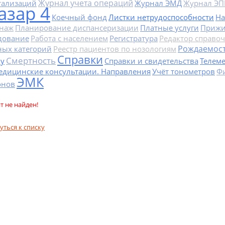
Журнал учета операций
тализаций
Журнал ЭМД
Журнал Э
азар 4
Коечный фонд
Листки нетрудоспособности
На
наж
Планирование диспансеризации
Платные услуги
Прижи
дование
Работа с населением
Регистратура
Редактор справоч
Рождаемос
ных категорий
Реестр пациентов по нозологиям
Справки
Смертность
ку
Справки и свидетельства
Телем
едицинские консультации. Направления
Учёт тонометров
Ф
ЭМК
онов
т не найден!
уться к списку