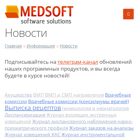
Новости
Главная
Информация
Новости
Подписывайтесь на
телеграм-канал
обновлений
наших программных продуктов, и вы всегда
будете в курсе новостей!
Акушерство
ВМП
ВМП и СМП направления
Врачебные
комиссии
Врачебные комиссии (консилиумы врачей)
Выписка рецептов
гинекология и неонатология
Диспансеризация
Журнал входящих экстренных
извещений
Журнал диспансерного наблюдения нарко-
психиатрического профиля
Журнал заказов на анализы
Журнал извещений КАС
Журнал инструментальной