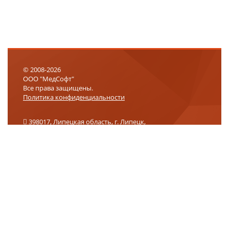
© 2008-2026
ООО "МедСофт"
Все права защищены.
Политика конфиденциальности
398017, Липецкая область, г. Липецк,
ул. 9-го Мая, влд. 27, помещение 2, офис 301
+7 (800) 302-75-01
info@medsoft.su
support@medsoft.su
Логин
Запомнить
Пароль