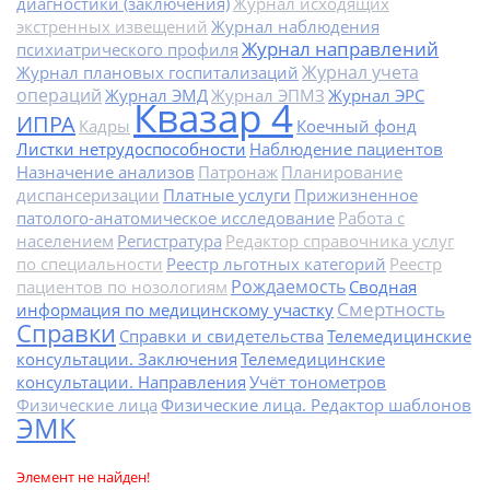
диагностики (заключения)
Журнал исходящих
экстренных извещений
Журнал наблюдения
Журнал направлений
психиатрического профиля
Журнал учета
Журнал плановых госпитализаций
операций
Журнал ЭМД
Журнал ЭПМЗ
Журнал ЭРС
Квазар 4
ИПРА
Кадры
Коечный фонд
Листки нетрудоспособности
Наблюдение пациентов
Назначение анализов
Патронаж
Планирование
диспансеризации
Платные услуги
Прижизненное
патолого-анатомическое исследование
Работа с
населением
Регистратура
Редактор справочника услуг
по специальности
Реестр льготных категорий
Реестр
Рождаемость
пациентов по нозологиям
Сводная
Смертность
информация по медицинскому участку
Справки
Справки и свидетельства
Телемедицинские
консультации. Заключения
Телемедицинские
консультации. Направления
Учёт тонометров
Физические лица
Физические лица. Редактор шаблонов
ЭМК
Элемент не найден!