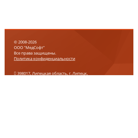
© 2008-2026
ООО "МедСофт"
Все права защищены.
Политика конфиденциальности
398017, Липецкая область, г. Липецк,
ул. 9-го Мая, влд. 27, помещение 2, офис 301
+7 (800) 302-75-01
info@medsoft.su
support@medsoft.su
Логин
Запомнить
Пароль