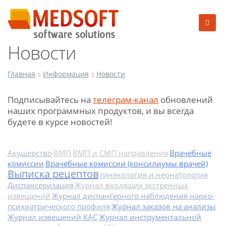
Новости
Главная
Информация
Новости
Подписывайтесь на
телеграм-канал
обновлений
наших программных продуктов, и вы всегда
будете в курсе новостей!
Акушерство
ВМП
ВМП и СМП направления
Врачебные
комиссии
Врачебные комиссии (консилиумы врачей)
Выписка рецептов
гинекология и неонатология
Диспансеризация
Журнал входящих экстренных
извещений
Журнал диспансерного наблюдения нарко-
психиатрического профиля
Журнал заказов на анализы
Журнал извещений КАС
Журнал инструментальной