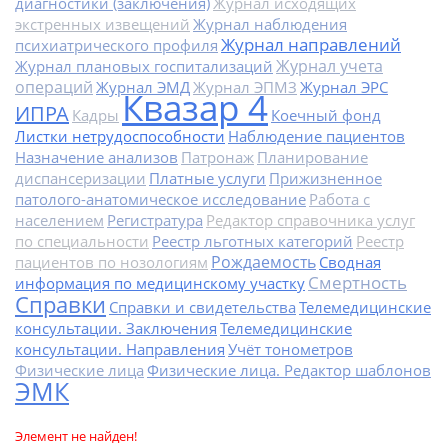
диагностики (заключения)
Журнал исходящих
экстренных извещений
Журнал наблюдения
Журнал направлений
психиатрического профиля
Журнал учета
Журнал плановых госпитализаций
операций
Журнал ЭМД
Журнал ЭПМЗ
Журнал ЭРС
Квазар 4
ИПРА
Кадры
Коечный фонд
Листки нетрудоспособности
Наблюдение пациентов
Назначение анализов
Патронаж
Планирование
диспансеризации
Платные услуги
Прижизненное
патолого-анатомическое исследование
Работа с
населением
Регистратура
Редактор справочника услуг
по специальности
Реестр льготных категорий
Реестр
Рождаемость
пациентов по нозологиям
Сводная
Смертность
информация по медицинскому участку
Справки
Справки и свидетельства
Телемедицинские
консультации. Заключения
Телемедицинские
консультации. Направления
Учёт тонометров
Физические лица
Физические лица. Редактор шаблонов
ЭМК
Элемент не найден!