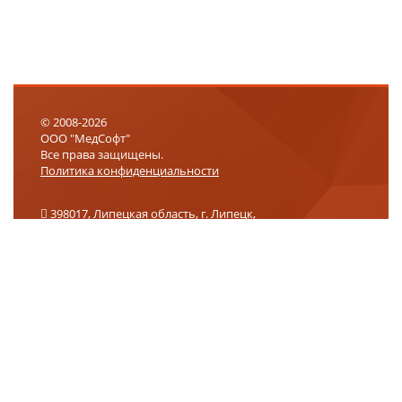
© 2008-2026
ООО "МедСофт"
Все права защищены.
Политика конфиденциальности
398017, Липецкая область, г. Липецк,
ул. 9-го Мая, влд. 27, помещение 2, офис 301
+7 (800) 302-75-01
info@medsoft.su
support@medsoft.su
Логин
Запомнить
Пароль