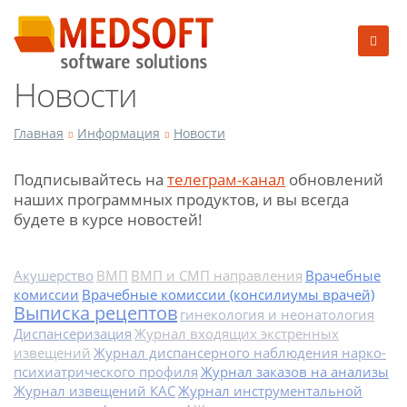
Новости
Главная
Информация
Новости
Подписывайтесь на
телеграм-канал
обновлений
наших программных продуктов, и вы всегда
будете в курсе новостей!
Акушерство
ВМП
ВМП и СМП направления
Врачебные
комиссии
Врачебные комиссии (консилиумы врачей)
Выписка рецептов
гинекология и неонатология
Диспансеризация
Журнал входящих экстренных
извещений
Журнал диспансерного наблюдения нарко-
психиатрического профиля
Журнал заказов на анализы
Журнал извещений КАС
Журнал инструментальной