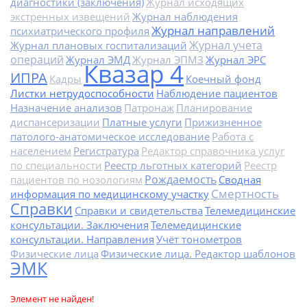
диагностики (заключения)
Журнал исходящих
экстренных извещений
Журнал наблюдения
Журнал направлений
психиатрического профиля
Журнал учета
Журнал плановых госпитализаций
операций
Журнал ЭМД
Журнал ЭПМЗ
Журнал ЭРС
Квазар 4
ИПРА
Кадры
Коечный фонд
Листки нетрудоспособности
Наблюдение пациентов
Назначение анализов
Патронаж
Планирование
диспансеризации
Платные услуги
Прижизненное
патолого-анатомическое исследование
Работа с
населением
Регистратура
Редактор справочника услуг
по специальности
Реестр льготных категорий
Реестр
Рождаемость
пациентов по нозологиям
Сводная
Смертность
информация по медицинскому участку
Справки
Справки и свидетельства
Телемедицинские
консультации. Заключения
Телемедицинские
консультации. Направления
Учёт тонометров
Физические лица
Физические лица. Редактор шаблонов
ЭМК
Элемент не найден!