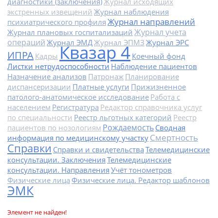
диагностики (заключения)
Журнал исходящих
экстренных извещений
Журнал наблюдения
Журнал направлений
психиатрического профиля
Журнал учета
Журнал плановых госпитализаций
операций
Журнал ЭМД
Журнал ЭПМЗ
Журнал ЭРС
Квазар 4
ИПРА
Кадры
Коечный фонд
Листки нетрудоспособности
Наблюдение пациентов
Назначение анализов
Патронаж
Планирование
диспансеризации
Платные услуги
Прижизненное
патолого-анатомическое исследование
Работа с
населением
Регистратура
Редактор справочника услуг
по специальности
Реестр льготных категорий
Реестр
Рождаемость
пациентов по нозологиям
Сводная
Смертность
информация по медицинскому участку
Справки
Справки и свидетельства
Телемедицинские
консультации. Заключения
Телемедицинские
консультации. Направления
Учёт тонометров
Физические лица
Физические лица. Редактор шаблонов
ЭМК
Элемент не найден!