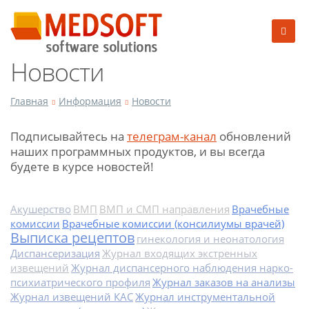
Новости
Главная
Информация
Новости
Подписывайтесь на
телеграм-канал
обновлений
наших программных продуктов, и вы всегда
будете в курсе новостей!
Акушерство
ВМП
ВМП и СМП направления
Врачебные
комиссии
Врачебные комиссии (консилиумы врачей)
Выписка рецептов
гинекология и неонатология
Диспансеризация
Журнал входящих экстренных
извещений
Журнал диспансерного наблюдения нарко-
психиатрического профиля
Журнал заказов на анализы
Журнал извещений КАС
Журнал инструментальной