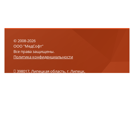
© 2008-2026
ООО "МедСофт"
Все права защищены.
Политика конфиденциальности
398017, Липецкая область, г. Липецк,
ул. 9-го Мая, влд. 27, помещение 2, офис 301
+7 (800) 302-75-01
info@medsoft.su
support@medsoft.su
Логин
Запомнить
Пароль