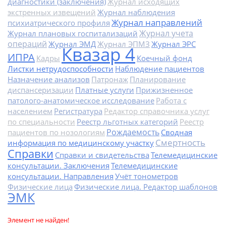
диагностики (заключения)
Журнал исходящих
экстренных извещений
Журнал наблюдения
Журнал направлений
психиатрического профиля
Журнал учета
Журнал плановых госпитализаций
операций
Журнал ЭМД
Журнал ЭПМЗ
Журнал ЭРС
Квазар 4
ИПРА
Кадры
Коечный фонд
Листки нетрудоспособности
Наблюдение пациентов
Назначение анализов
Патронаж
Планирование
диспансеризации
Платные услуги
Прижизненное
патолого-анатомическое исследование
Работа с
населением
Регистратура
Редактор справочника услуг
по специальности
Реестр льготных категорий
Реестр
Рождаемость
пациентов по нозологиям
Сводная
Смертность
информация по медицинскому участку
Справки
Справки и свидетельства
Телемедицинские
консультации. Заключения
Телемедицинские
консультации. Направления
Учёт тонометров
Физические лица
Физические лица. Редактор шаблонов
ЭМК
Элемент не найден!