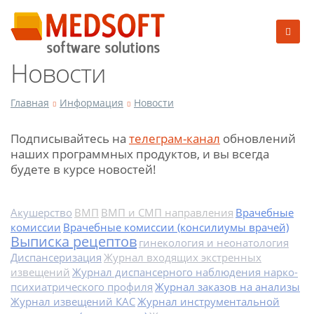
Новости
Главная
Информация
Новости
Подписывайтесь на
телеграм-канал
обновлений
наших программных продуктов, и вы всегда
будете в курсе новостей!
Акушерство
ВМП
ВМП и СМП направления
Врачебные
комиссии
Врачебные комиссии (консилиумы врачей)
Выписка рецептов
гинекология и неонатология
Диспансеризация
Журнал входящих экстренных
извещений
Журнал диспансерного наблюдения нарко-
психиатрического профиля
Журнал заказов на анализы
Журнал извещений КАС
Журнал инструментальной